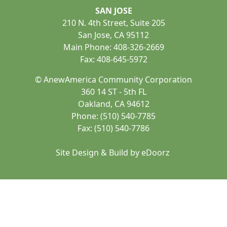
SAN JOSE
210 N. 4th Street, Suite 205
San Jose, CA 95112
Main Phone: 408-326-2669
Fax: 408-645-5972
© AnewAmerica Community Corporation
360 14 ST - 5th FL
Oakland, CA 94612
Phone: (510) 540-7785
Fax: (510) 540-7786
Site Design & Build by
eDoorz
Home Page Artwork (Painting) by AnewAmerica Alum
Hang Phan